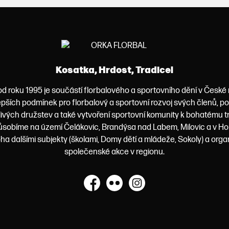
Kosatka, Hrdost, Tradice!
od roku 1995 je součástí florbalového a sportovního dění v České
lepších podmínek pro florbalový a sportovní rozvoj svých členů, 
livých družstev a také vytvoření sportovní komunity k bohatému t
obíme na území Čelákovic, Brandýsa nad Labem, Milovic a v Ho
a dalšími subjekty (školami, Domy dětí a mládeže, Sokoly) a orga
společenské akce v regionu.
Facebook
Flickr
Instagram