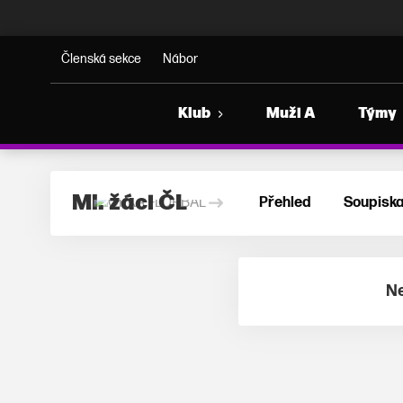
ORKA FLORBAL
Členská sekce
Nábor
Klub
Muži A
Týmy
Ml. žáci ČL
Přehled
Soupisk
Ne