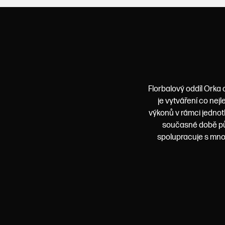
Florbalový oddíl Orka 
je vytváření co nej
výkonů v rámci jednot
současné době půs
spolupracuje s mnoh