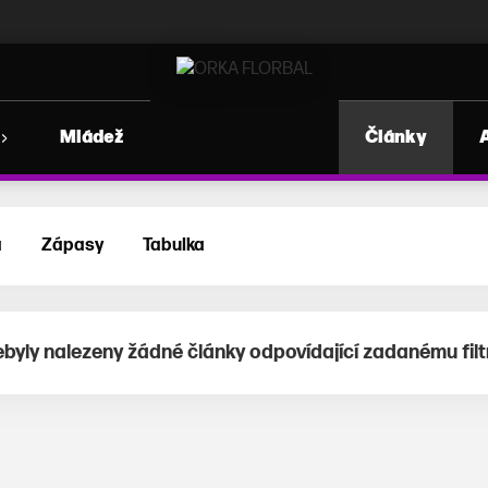
Mládež
Články
a
Zápasy
Tabulka
byly nalezeny žádné články odpovídající zadanému filt