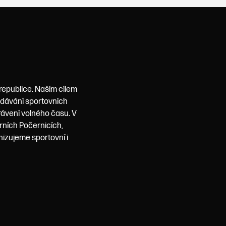
 republice. Naším cílem
podávání sportovních
rávení volného času. V
rních Počernicích,
nizujeme sportovní i