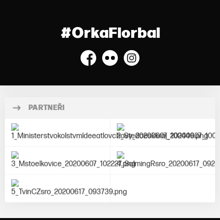
#OrkaFlorbal
Facebook
Flickr
Instagram
PARTNEŘI