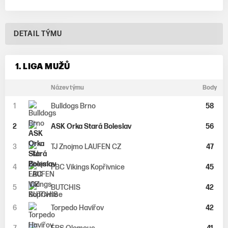
DETAIL TÝMU
1. LIGA MUŽŮ
Název týmu
Body
1
Bulldogs Brno
58
2
ASK Orka Stará Boleslav
56
3
TJ Znojmo LAUFEN CZ
47
4
FBC Vikings Kopřivnice
45
5
BUTCHIS
42
6
Torpedo Havířov
42