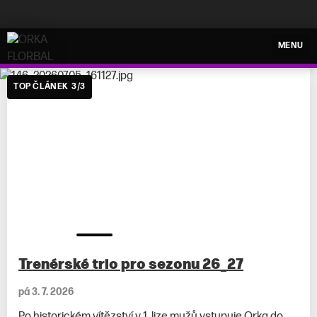
ORKA FLORBAL
MENU
TOP ČLÁNEK
3
/
3
Trenérské trio pro sezonu 26_27
pá 3. 7. 2026
Po historickém vítězství v 1. lize mužů vstupuje Orka do