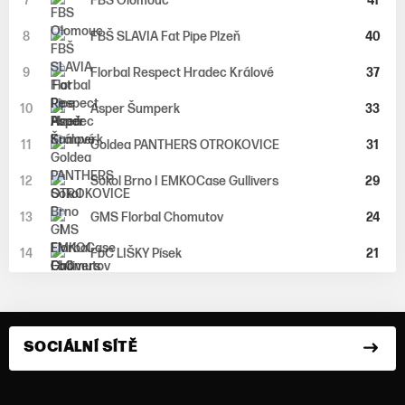
7
FBS Olomouc
41
8
FBŠ SLAVIA Fat Pipe Plzeň
40
9
Florbal Respect Hradec Králové
37
10
Asper Šumperk
33
11
Goldea PANTHERS OTROKOVICE
31
12
Sokol Brno I EMKOCase Gullivers
29
13
GMS Florbal Chomutov
24
14
FbC LIŠKY Písek
21
SOCIÁLNÍ SÍTĚ