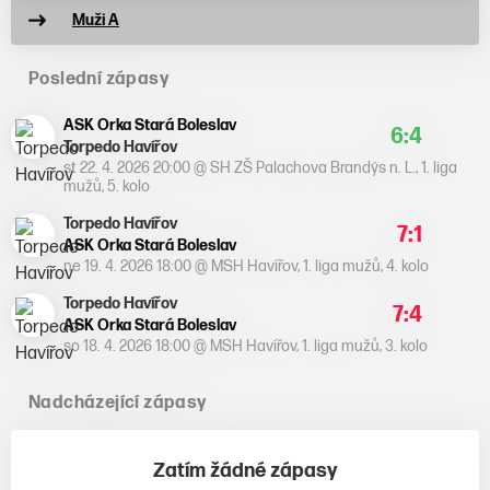
Muži A
Poslední zápasy
ASK Orka Stará Boleslav
6:4
Torpedo Havířov
st 22. 4. 2026 20:00
@
SH ZŠ Palachova Brandýs n. L.
,
1. liga
mužů, 5. kolo
Torpedo Havířov
7:1
ASK Orka Stará Boleslav
ne 19. 4. 2026 18:00
@
MSH Havířov
,
1. liga mužů, 4. kolo
Torpedo Havířov
7:4
ASK Orka Stará Boleslav
so 18. 4. 2026 18:00
@
MSH Havířov
,
1. liga mužů, 3. kolo
Nadcházející zápasy
Zatím žádné zápasy