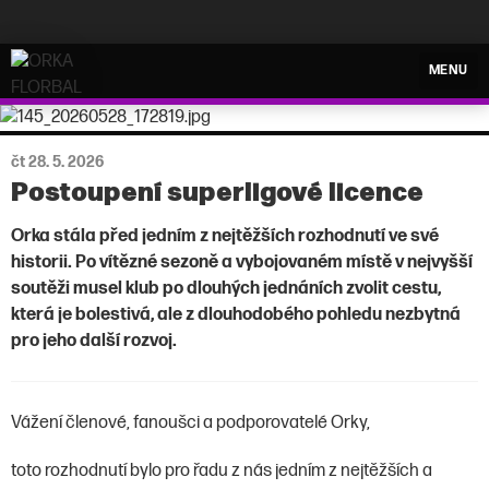
ORKA FLORBAL
MENU
čt 28. 5. 2026
Postoupení superligové licence
Orka stála před jedním z nejtěžších rozhodnutí ve své
historii. Po vítězné sezoně a vybojovaném místě v nejvyšší
soutěži musel klub po dlouhých jednáních zvolit cestu,
která je bolestivá, ale z dlouhodobého pohledu nezbytná
pro jeho další rozvoj.
Vážení členové, fanoušci a podporovatelé Orky,
toto rozhodnutí bylo pro řadu z nás jedním z nejtěžších a