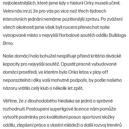
nejbolestnějších, které jsme kdy v historii Orky museli učinit.
Velmi nás mrzí, že pro vás po více než třech týdnech
intenzivních jednání nemáme pozitivnější zprávu. Po zvážení
všech okolností jsme však byli nuceni přenechat naše
vybojované místo v nejvyšší florbalové soutěži oddílu Bulldogs
Brno.
Naše domácí hala bohužel nesplňuje přísná kritéria divácké
kapacity pro nejvyšší soutěž. Opustit pracně vybudované
domácí prostředí, ve kterém byla Orka letos v play-off
neporazitelná i díky vaší mohutné podpoře, by podle našeho
názoru vrátilo celý klub o několik let zpět.
Věříme, že z dlouhodobého hlediska se jedná o správné
rozhodnutí. Postoupení superligové licence nám pomůže
vytvořit podmínky pro kvalitativní posun sportovní složky
oddílu, zlepšení práce s vlastní mládeží a další rozvoj trenérů