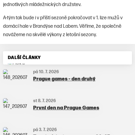
jednotlivých mládežnických družstev.
A-tým tak bude i v příští sezoně pokračovat v 1. lize mužů v
domácí hale v Brandýse nad Labem. Věříme, že společně
navážeme na skvělé výkony z letošní sezony.
DALŠÍ ČLÁNKY
pá 10. 7. 2026
Prague games - den druhý
st 8. 7. 2026
První den na Prague Games
pá 3. 7. 2026