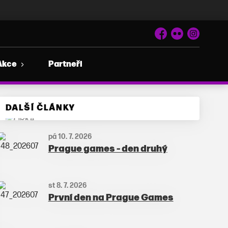
Facebook
Flickr
Instagram
Akce
Partneři
DALŠÍ ČLÁNKY
pá 10. 7. 2026
Prague games - den druhý
st 8. 7. 2026
První den na Prague Games