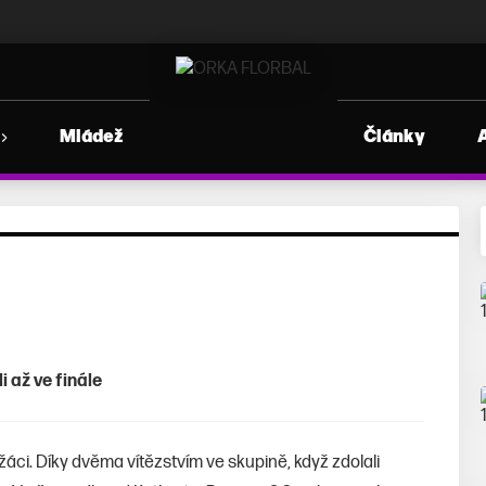
Mládež
Články
 až ve finále
í žáci. Díky dvěma vítězstvím ve skupině, když zdolali