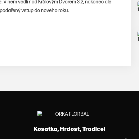
le. V něm vedli nad Královým Dvorem 3:2, nakonec ale
ale podařený vstup do nového roku.
Kosatka, Hrdost, Tradice!