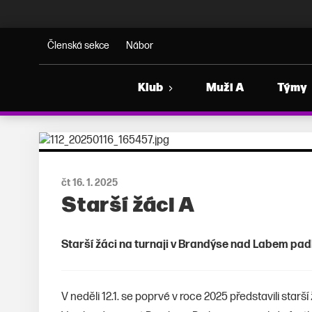
ORKA FLORBAL
Členská sekce
Nábor
Klub
Muži A
Týmy
čt 16. 1. 2025
Starší žáci A
Starší žáci na turnaji v Brandýse nad Labem padli
V neděli 12.1. se poprvé v roce 2025 představili starš