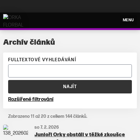
ORKA FLORBAL
MENU
Archív článků
FULLTEXTOVÉ VYHLEDÁVÁNÍ
NAJÍT
Rozšířené filtrování
Zobrazeno 11 až 20 z celkem 144 článků.
so 7. 2. 2026
Junioři Orky obstáli v těžké zkoušce