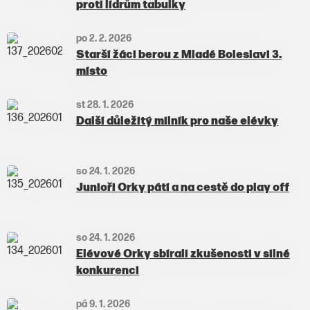
proti lídrům tabulky
po 2. 2. 2026
Starší žáci berou z Mladé Boleslavi 3.
místo
st 28. 1. 2026
Další důležitý milník pro naše elévky
so 24. 1. 2026
Junioři Orky pátí a na cestě do play off
so 24. 1. 2026
Elévové Orky sbírali zkušenosti v silné
konkurenci
pá 9. 1. 2026