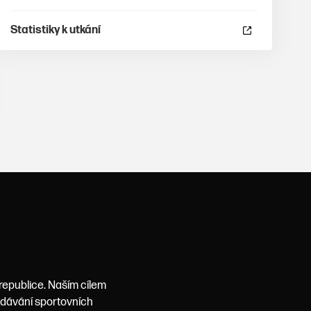
Statistiky k utkání
 republice. Naším cílem
podávání sportovních