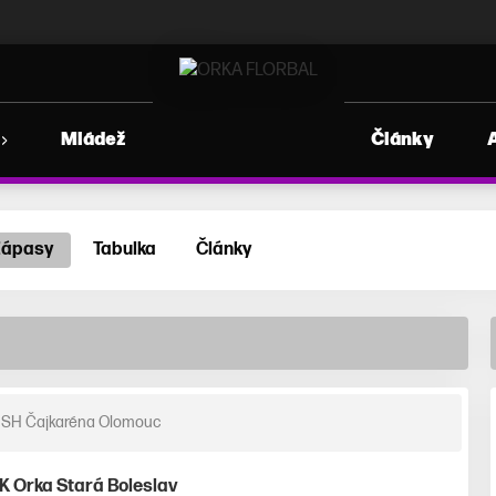
Mládež
Články
Zápasy
Tabulka
Články
SH Čajkaréna Olomouc
K Orka Stará Boleslav