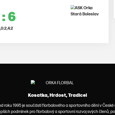
 : 6
,0:2,4:2
Kosatka, Hrdost, Tradice!
od roku 1995 je součástí florbalového a sportovního dění v České
lepších podmínek pro florbalový a sportovní rozvoj svých členů, 