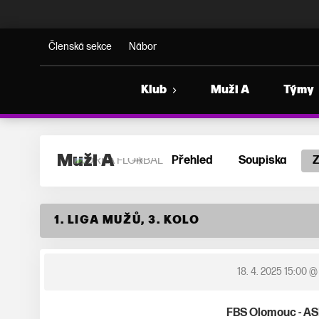
ORKA FLORBAL
Členská sekce
Nábor
Klub
Muži A
Týmy
Muži A
Přehled
Soupiska
1. LIGA MUŽŮ, 3. KOLO
18. 4. 2025 15:00
@ 
FBS Olomouc - AS