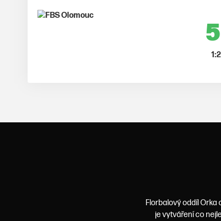
5
1:2
Florbalový oddíl Orka 
je vytváření co nej