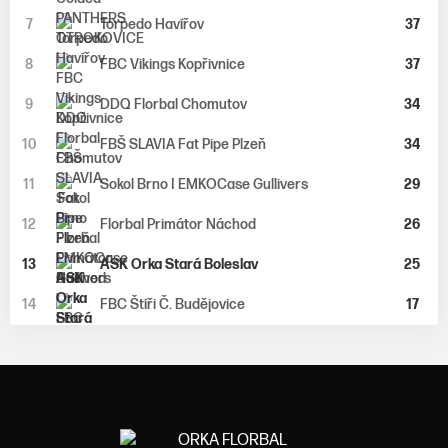
7
Torpedo Havířov
37
8
FBC Vikings Kopřivnice
37
9
DDQ Florbal Chomutov
34
10
FBŠ SLAVIA Fat Pipe Plzeň
34
11
Sokol Brno I EMKOCase Gullivers
29
12
Florbal Primátor Náchod
26
13
ASK Orka Stará Boleslav
25
14
FBC Štíři Č. Budějovice
17