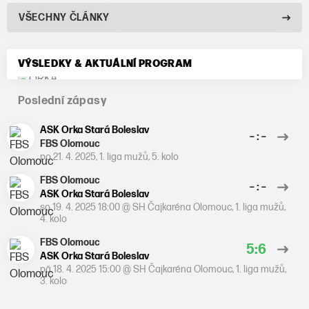
VŠECHNY ČLÁNKY
VÝSLEDKY & AKTUÁLNÍ PROGRAM
Poslední zápasy
ASK Orka Stará Boleslav
– : –
FBS Olomouc
po 21. 4. 2025
,
1. liga mužů, 5. kolo
FBS Olomouc
– : –
ASK Orka Stará Boleslav
so 19. 4. 2025 18:00
@
SH Čajkaréna Olomouc
,
1. liga mužů,
4. kolo
FBS Olomouc
5:6
ASK Orka Stará Boleslav
pá 18. 4. 2025 15:00
@
SH Čajkaréna Olomouc
,
1. liga mužů,
3. kolo