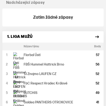
Nadcházející zápasy
Zatím žádné zápasy
1. LIGA MUŽŮ
Název týmu
Body
1
Florbal Ústí
57
2
FBŠ Hummel Hattrick Brno
56
3
TJ Znojmo LAUFEN CZ
52
4
FbC Respect Hradec Králové
52
5
BUTCHIS
49
6
Goldea PANTHERS OTROKOVICE
41