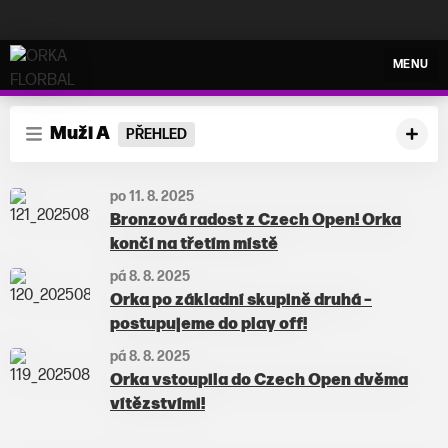
ORKA FLORBAL
MENU
Muži A
PŘEHLED
po 11. 8. 2025
Bronzová radost z Czech Open! Orka
končí na třetím místě
pá 8. 8. 2025
Orka po základní skupině druhá –
postupujeme do play off!
pá 8. 8. 2025
Orka vstoupila do Czech Open dvěma
vítězstvími!