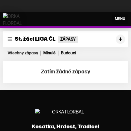
ORKA FLORBAL
MENU
St. žáci LIGA ČL
ZÁPASY
Všechny zápasy
Minulé
Budoucí
Zatím žádné zápasy
Kosatka, Hrdost, Tradice!