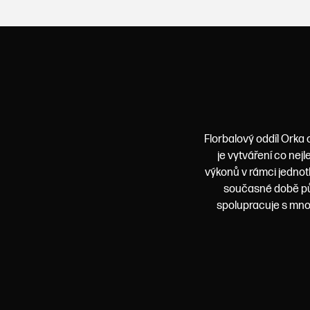
Florbalový oddíl Orka 
je vytváření co nej
výkonů v rámci jednot
současné době půs
spolupracuje s mnoh