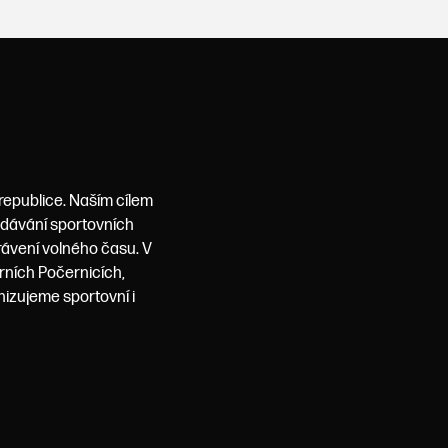
 republice. Naším cílem
podávání sportovních
rávení volného času. V
rních Počernicích,
nizujeme sportovní i