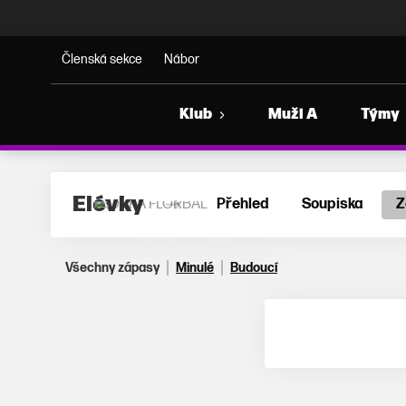
ORKA FLORBAL
Členská sekce
Nábor
Klub
Muži A
Týmy
Elévky
Přehled
Soupiska
Z
Všechny zápasy
Minulé
Budoucí