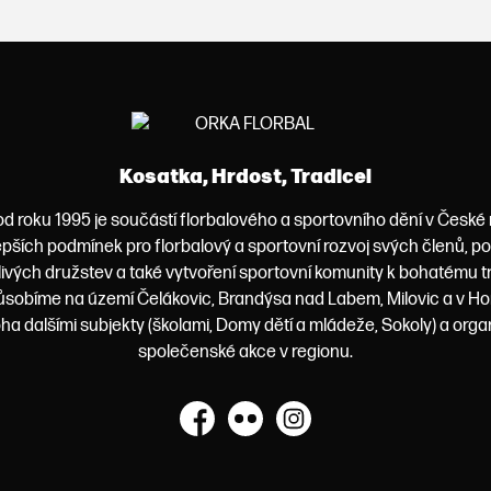
Kosatka, Hrdost, Tradice!
od roku 1995 je součástí florbalového a sportovního dění v České
lepších podmínek pro florbalový a sportovní rozvoj svých členů, 
livých družstev a také vytvoření sportovní komunity k bohatému t
obíme na území Čelákovic, Brandýsa nad Labem, Milovic a v Ho
a dalšími subjekty (školami, Domy dětí a mládeže, Sokoly) a orga
společenské akce v regionu.
Facebook
Flickr
Instagram